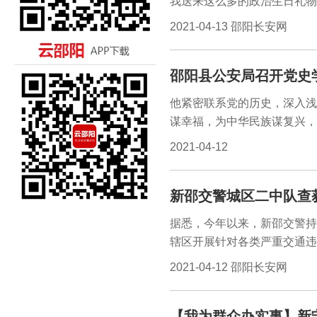
我送来这么多的政治生日礼物
我将听党的话，努力学习党史
2021-04-13 邵阳长安网
到党史学习教育全覆盖，邵阳
门、送学上门”活动，为他们
邵阳县公安局召开党史
悟党的百年光辉历程。县公安
委托，专程为其送去政治生日
他紧密联系党的历史，深入浅
南公安荣誉勋章》。
谋幸福，为中华民族谋复兴，
2021-04-12
新邵交警城区二中队查
据悉，今年以来，新邵交警持
辖区开展针对各类严重交通违
严处的高压态势，全力维护辖
2021-04-12 邵阳长安网
9日是全市统一清查行动日，
行动”，夜查酒驾醉驾毒驾等
【我为群众办实事】新
职工辅警共12人在县人民法