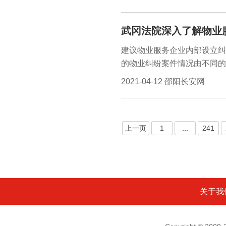
实施、高质量运行，努力打造
略，谱写洞口高质量发展新篇
​武冈法院深入了解物业
来，全县政法各单位自觉增强“
央、省委和市委决策部署，紧
建议物业服务企业内部设立纠
育。
的物业纠纷案件情况由不同的
要调整心态，摆正服务位置、
2021-04-12 邵阳长安网
品质。会议指出，物业服务纠
上一页
1
...
241
关于我