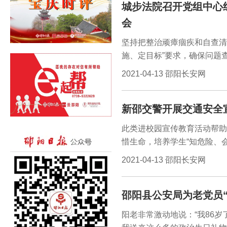
城步法院召开党组中心
时，累计判令被告投入5.2
会
坚持把整治顽瘴痼疾和自查清
施、定目标”要求，确保问题
效。会上，党组副书记、副院
2021-04-13 邵阳长安网
对查纠整改环节工作进行了部
求落实到位。
新邵交警开展交通安全
此类进校园宣传教育活动帮助
惜生命，培养学生“知危险、
年以来，新邵交警共组织交通
2021-04-13 邵阳长安网
长安网讯（通讯员吴艳红邓凭
险的交通安全意识，结合交通
邵阳县公安局为老党员“
群众办实事”活动的深入开展
桥小学，开展交通安全宣传教
阳老非常激动地说：“我86