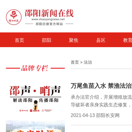
首页
邵阳
聚焦
县区
教
首页
>
法治
万尾鱼苗入水 禁渔法
承办法官介绍，开展增殖放流
导破坏者亲身实践生态修复，
护生态环境的良好氛围。随后
2021-04-13 邵阳长安网
了宣传，为在场干部群众发放了
审结非法捕捞、非法狩猎等刑