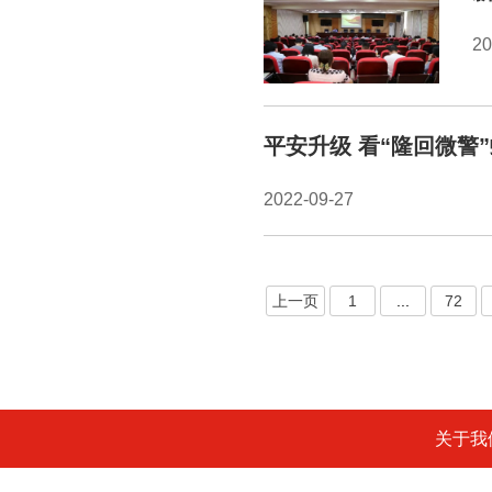
2
平安升级 看“隆回微警
2022-09-27
上一页
1
...
72
关于我