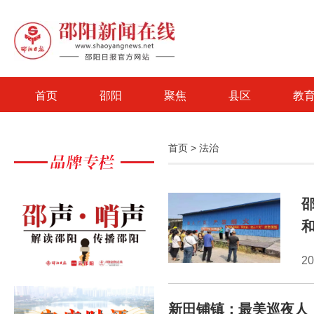
首页
邵阳
聚焦
县区
教
首页
>
法治
20
新田铺镇：最美巡夜人